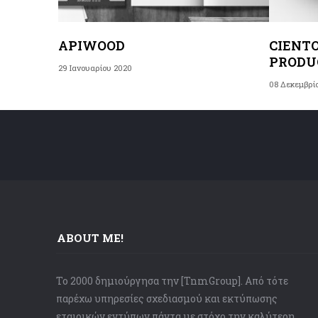
ΑPIWOOD
CIENTO
PRODU
29 Ιανουαρίου 2020
08 Δεκεμβρί
ABOUT ME!
Το 2000 δημιούργησα την [TnmGroup]. Από τότε
παρέχω υπηρεσίες σχεδιασμού και εκτύπωσης
εταιρικών εντύπων πάντα με στόχο την καλύτερη