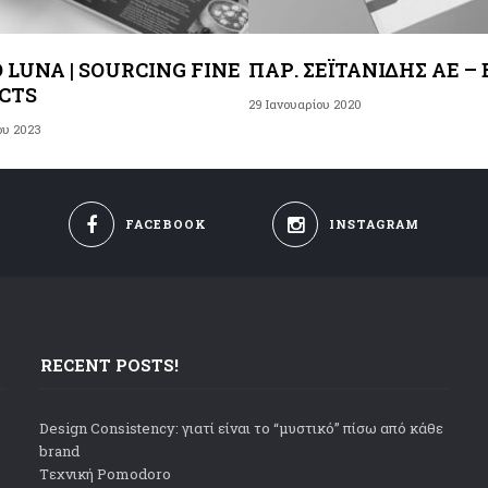
 LUNA | SOURCING FINE
ΠΑΡ. ΣΕΪΤΑΝΊΔΗΣ ΑΕ –
CTS
29 Ιανουαρίου 2020
ου 2023
FACEBOOK
INSTAGRAM
RECENT POSTS!
Design Consistency: γιατί είναι το “μυστικό” πίσω από κάθε
brand
Tεχνική Pomodoro