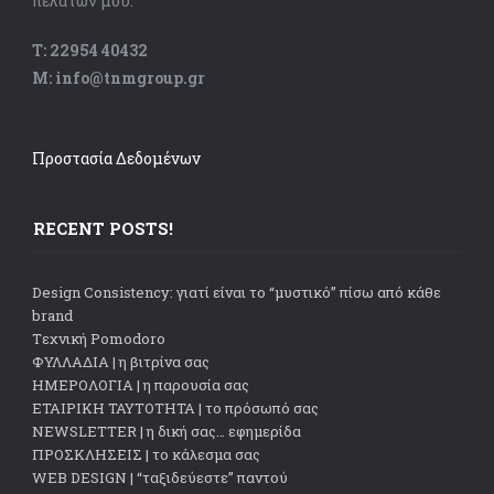
πελατών μου.
Τ: 22954 40432
Μ: info@tnmgroup.gr
Προστασία Δεδομένων
RECENT POSTS!
Design Consistency: γιατί είναι το “μυστικό” πίσω από κάθε
brand
Tεχνική Pomodoro
ΦΥΛΛΑΔΙΑ | η βιτρίνα σας
ΗΜΕΡΟΛΟΓΙΑ | η παρουσία σας
ΕΤΑΙΡΙΚΗ ΤΑΥΤΟΤΗΤΑ | το πρόσωπό σας
NEWSLETTER | η δική σας… εφημερίδα
ΠΡΟΣΚΛΗΣΕΙΣ | το κάλεσμα σας
WEB DESIGN | “ταξιδεύεστε” παντού