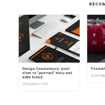
RECO
Design Consistency: γιατί
Tεχνικ
είναι το “μυστικό” πίσω από
21 Δεκεμβ
κάθε brand
13 Νοεμβρίου 2025