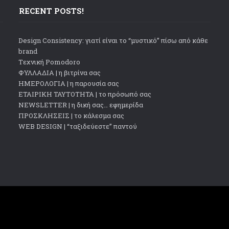
RECENT POSTS!
Design Consistency: γιατί είναι το “μυστικό” πίσω από κάθε
brand
Tεχνική Pomodoro
ΦΥΛΛΑΔΙΑ | η βιτρίνα σας
ΗΜΕΡΟΛΟΓΙΑ | η παρουσία σας
ΕΤΑΙΡΙΚΗ ΤΑΥΤΟΤΗΤΑ | το πρόσωπό σας
NEWSLETTER | η δική σας… εφημερίδα
ΠΡΟΣΚΛΗΣΕΙΣ | το κάλεσμα σας
WEB DESIGN | “ταξιδεύεστε” παντού