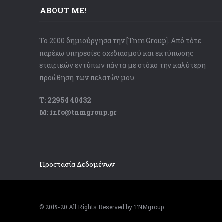
ABOUT ME!
Το 2000 δημιούργησα την [TnmGroup]. Από τότε
παρέχω υπηρεσίες σχεδιασμού και εκτύπωσης
εταιρικών εντύπων πάντα με στόχο την καλύτερη
προώθηση των πελατών μου.
Τ: 22954 40432
Μ: info@tnmgroup.gr
Προστασία Δεδομένων
© 2019-20 All Rights Reserved by TNMgroup