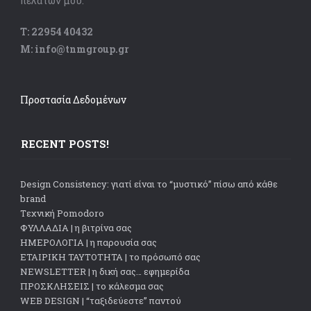
πελατών μου.
Τ: 22954 40432
Μ: info@tnmgroup.gr
Προστασία Δεδομένων
RECENT POSTS!
Design Consistency: γιατί είναι το “μυστικό” πίσω από κάθε
brand
Tεχνική Pomodoro
ΦΥΛΛΑΔΙΑ | η βιτρίνα σας
ΗΜΕΡΟΛΟΓΙΑ | η παρουσία σας
ΕΤΑΙΡΙΚΗ ΤΑΥΤΟΤΗΤΑ | το πρόσωπό σας
NEWSLETTER | η δική σας… εφημερίδα
ΠΡΟΣΚΛΗΣΕΙΣ | το κάλεσμα σας
WEB DESIGN | “ταξιδεύεστε” παντού