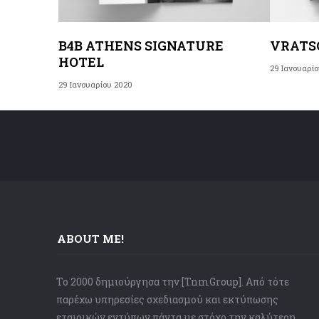
B4B ATHENS SIGNATURE
VRATS
HOTEL
29 Ιανουαρί
29 Ιανουαρίου 2020
ABOUT ME!
Το 2000 δημιούργησα την [TnmGroup]. Από τότε
παρέχω υπηρεσίες σχεδιασμού και εκτύπωσης
εταιρικών εντύπων πάντα με στόχο την καλύτερη