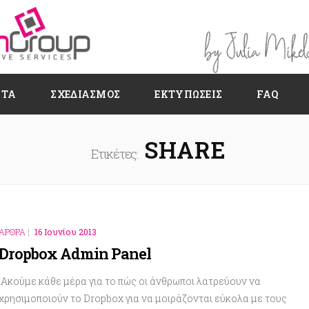
ΗΤΑ
ΣΧΕΔΙΑΣΜΌΣ
ΕΚΤΥΠΏΣΕΙΣ
FAQ
SHARE
Ετικέτες:
ΑΡΘΡΑ
|
16 Ιουνίου 2013
Dropbox Admin Panel
Ακούμε κάθε μέρα για το πώς οι άνθρωποι λατρεύουν να
χρησιμοποιούν το Dropbox για να μοιράζονται εύκολα με τους