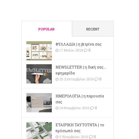
POPULAR
RECENT
ΦΥΛΛΑΔΙΑ | η βιτρίνα σας
0
17 Μαΐου 2018
NEWSLETTER | η δική σας…
εφημερίδα
0
25 Σεπτεμβρίου 2016
ΗΜΕΡΟΛΟΓΙΑ | η παρουσία
σας
0
14 Νοεμβρίου 2016
ΕΤΑΙΡΙΚΗ ΤΑΥΤΟΤΗΤΑ | το
πρόσωπό σας
0
5 Νοεμβρίου 2016