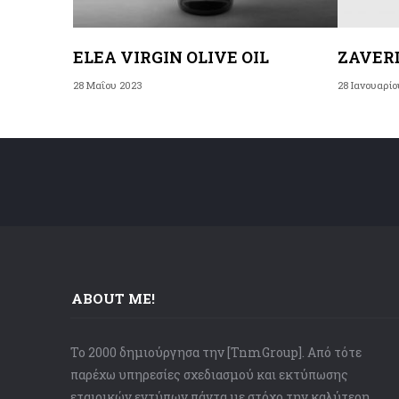
ELEA VIRGIN OLIVE OIL
ΖAVER
28 Μαΐου 2023
28 Ιανουαρίο
ABOUT ME!
Το 2000 δημιούργησα την [TnmGroup]. Από τότε
παρέχω υπηρεσίες σχεδιασμού και εκτύπωσης
εταιρικών εντύπων πάντα με στόχο την καλύτερη