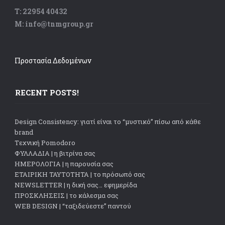
Τ: 22954 40432
Μ: info@tnmgroup.gr
Προστασία Δεδομένων
RECENT POSTS!
Design Consistency: γιατί είναι το “μυστικό” πίσω από κάθε
brand
Tεχνική Pomodoro
ΦΥΛΛΑΔΙΑ | η βιτρίνα σας
ΗΜΕΡΟΛΟΓΙΑ | η παρουσία σας
ΕΤΑΙΡΙΚΗ ΤΑΥΤΟΤΗΤΑ | το πρόσωπό σας
NEWSLETTER | η δική σας… εφημερίδα
ΠΡΟΣΚΛΗΣΕΙΣ | το κάλεσμα σας
WEB DESIGN | “ταξιδεύεστε” παντού