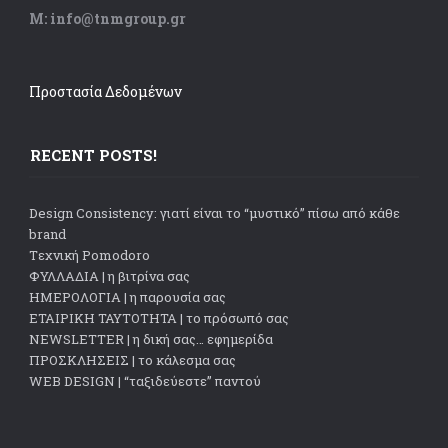
Μ: info@tnmgroup.gr
Προστασία Δεδομένων
RECENT POSTS!
Design Consistency: γιατί είναι το “μυστικό” πίσω από κάθε
brand
Tεχνική Pomodoro
ΦΥΛΛΑΔΙΑ | η βιτρίνα σας
ΗΜΕΡΟΛΟΓΙΑ | η παρουσία σας
ΕΤΑΙΡΙΚΗ ΤΑΥΤΟΤΗΤΑ | το πρόσωπό σας
NEWSLETTER | η δική σας… εφημερίδα
ΠΡΟΣΚΛΗΣΕΙΣ | το κάλεσμα σας
WEB DESIGN | “ταξιδεύεστε” παντού