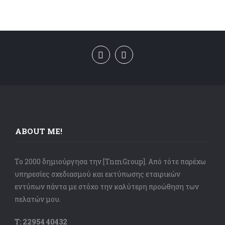
ABOUT ME!
Το 2000 δημιούργησα την [TnmGroup]. Από τότε παρέχω
υπηρεσίες σχεδιασμού και εκτύπωσης εταιρικών
εντύπων πάντα με στόχο την καλύτερη προώθηση των
πελατών μου.
Τ: 22954 40432